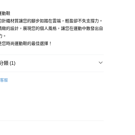
運動鞋
軟的針織材質讓您的腳步如踏在雲端，輕盈卻不失支撐力。
配精緻的設計，展現您的個人風格，讓您在運動中散發出自
力。
對是您時尚運動鞋的最佳選擇！
類 (1)
付款
WOMEN
Sneakers｜休閒鞋
0
客服
家取貨
0
付款
0
1取貨