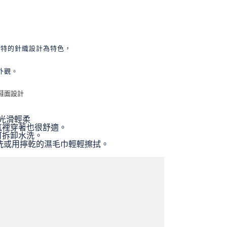
0
0
獨特的針織設計為特色，
外觀。
鞋面設計
光滑輕柔
氣裡穿著也很舒適。
可拆卸水洗。
洗或用擰乾的濕毛巾輕輕擦拭。