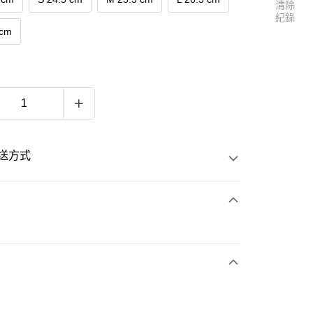
清除
紀錄
 cm
送方式
次付款
付款