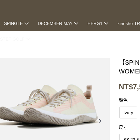
SPINGLE
DECEMBER MAY
HERG1
kinosho T
STEP GOLF
【SPI
WOME
NT$7,
顏色
Ivory
尺寸
SS 23.5