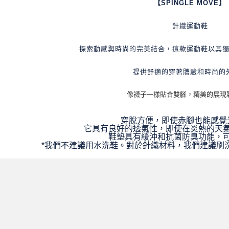
【SPINGLE MOVE】
每筆NT$6
宅配
針織運動鞋
每筆NT$6
探索動感與時尚的完美結合，這款運動鞋以其
提供舒適的穿著體驗和時尚的
像襪子一樣貼合雙腳，精美的展現
穿脫方便，即使赤腳也能感覺
它具有良好的透氣性，即使在炎熱的天
鞋墊具有緩沖和抗菌防臭功能，
*我們不建議用水洗鞋。
對於針織材料，我們建議刷