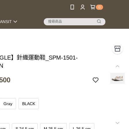
0
RANSIT
NGLE】針織運動鞋_SPM-1501-
N
500
Gray
BLACK
 cm
S 24.5 cm
M 25.5 cm
L 26.5 cm