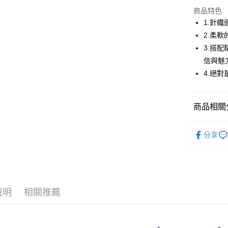
商品特色
街口支付
1.針織
悠遊付
2.柔
3.搭
全盈+PAY
信與魅
ATM付款
4.絕
運送方式
商品相關分
全家取貨
SPINGLE
每筆NT$6
分享
付款後全
每筆NT$6
7-11取貨
說明
相關推薦
每筆NT$6
付款後7-1