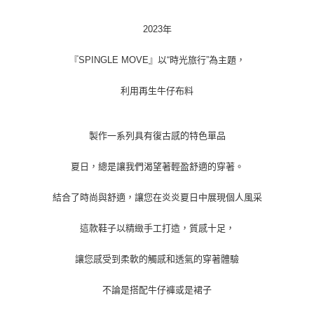
2023年
『SPINGLE MOVE』以“時光旅行”為主題，
利用再生牛仔布料
製作一系列具有復古感的特色單品
夏日，總是讓我們渴望著輕盈舒適的穿著。
結合了時尚與舒適，讓您在炎炎夏日中展現個人風采
這款鞋子以精緻手工打造，質感十足，
讓您感受到柔軟的觸感和透氣的穿著體驗
不論是搭配牛仔褲或是裙子