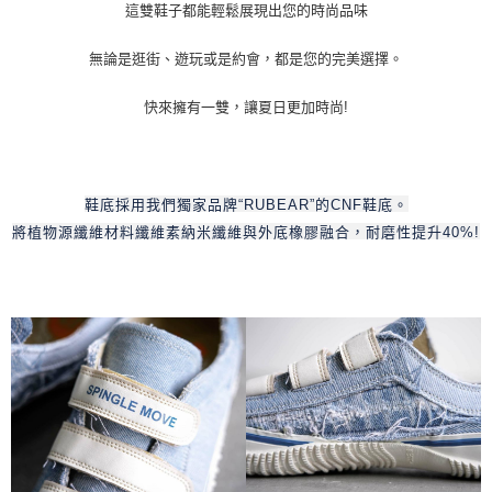
這雙鞋子都能輕鬆展現出您的時尚品味
無論是逛街、遊玩或是約會，都是您的完美選擇。
快來擁有一雙，讓夏日更加時尚!
鞋底採用我們獨家品牌“RUBEAR”的CNF鞋底。
將植物源纖維材料纖維素納米纖維與外底橡膠融合，耐磨性提升40%!