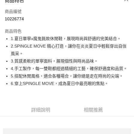
商品特色
LINE Pay
商品編號
Apple Pay
10226774
街口支付
商品特色
悠遊付
1.夏日單寧x魔鬼氈款休閒鞋，展現時尚與舒適的完美結合。
全盈+PAY
2.SPINGLE MOVE 精心打造，讓你在炎炎夏日中輕鬆穿出自信
風采。
ATM付款
3.質感柔軟的單寧面料，展現個性與時尚品味。
4.手工製作，每一雙鞋都經過精細的工藝，確保舒適度和品質。
運送方式
5.搭配休閒風格，適合各種場合，讓你總是走在時尚的尖端。
全家取貨付款
6.穿上SPINGLE MOVE，成為夏日中最亮眼的焦點。
每筆NT$60
付款後全家取貨
每筆NT$60
詳細說明
相關推薦
7-11取貨付款
每筆NT$60