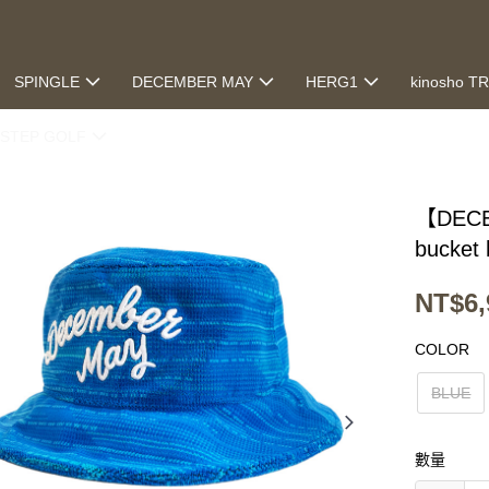
SPINGLE
DECEMBER MAY
HERG1
kinosho T
STEP GOLF
【DECE
bucket 
NT$6,
COLOR
BLUE
數量