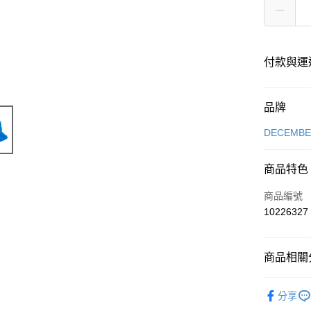
付款與運
付款方式
品牌
信用卡一
DECEMB
超商取貨
商品特色
LINE Pay
商品編號
Apple Pay
10226327
街口支付
商品相關分
悠遊付
DECEMB
全盈+PAY
分享