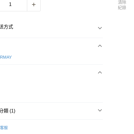
清除
紀錄
送方式
次付款
ERMAY
付款
類 (1)
ERMAY
ACCESSORIES
客服