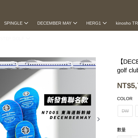
SPINGLE
DECEMBER MAY
HERG1
kinosho T
STEP GOLF
【DECE
golf cl
NT$5,
COLOR
DW
數量