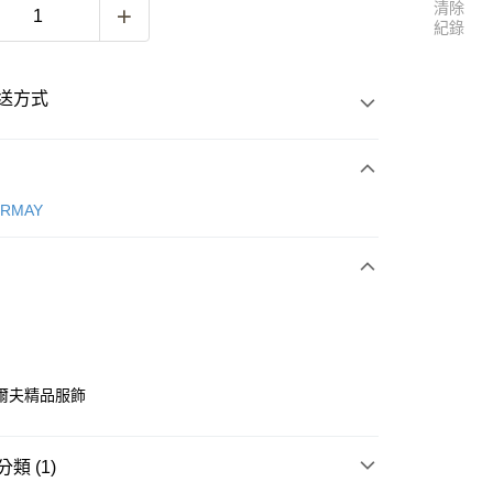
清除
紀錄
送方式
次付款
ERMAY
付款
爾夫精品服飾
付款
類 (1)
0