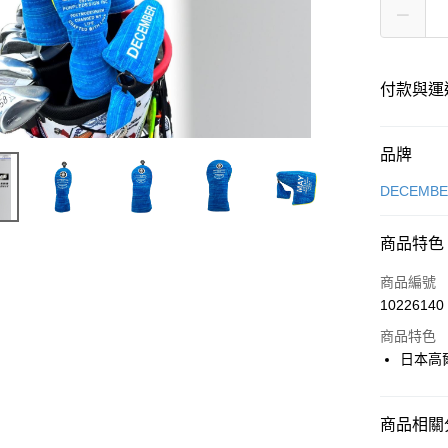
付款與運
付款方式
品牌
信用卡一
DECEMB
超商取貨
商品特色
LINE Pay
商品編號
全盈+PAY
10226140
商品特色
日本高
運送方式
全家取貨
商品相關分
每筆NT$6