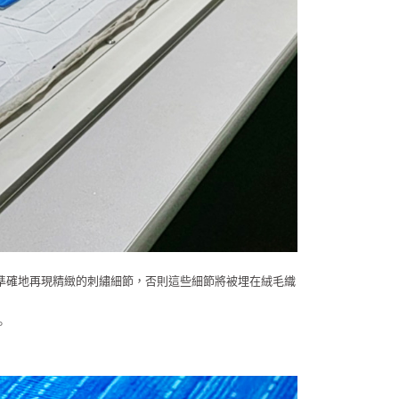
準確地再現精緻的刺繡細節，否則這些細節將被埋在絨毛織
。