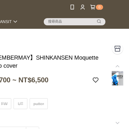
0
RANSIT
MBERMAY】SHINKANSEN Moquette
ub cover
700 ~ NT$6,500
FW
UT
putter