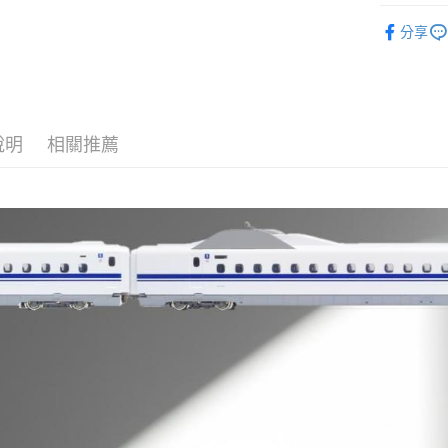
DECEMB
付款後全
分享
每筆NT$6
7-11取貨
每筆NT$6
說明
相關推薦
付款後7-1
每筆NT$6
宅配
每筆NT$6