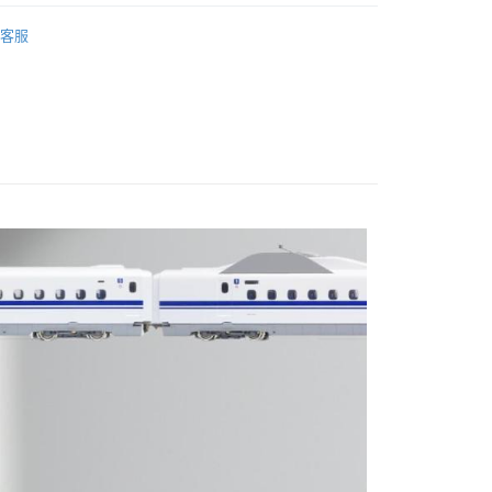
ERMAY
ACCESSORIES
家取貨
客服
0
付款
0
1取貨
0
0