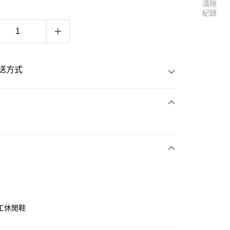
清除
紀錄
送方式
次付款
付款
工休閒鞋