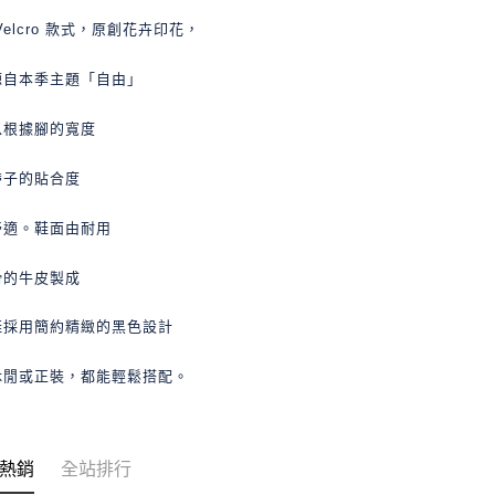
Velcro 款式，原創花卉印花，
源自本季主題「自由」
以根據腳的寬度
帶子的貼合度
舒適。鞋面由耐用
滑的牛皮製成
鞋採用簡約精緻的黑色設計
休閒或正裝，都能輕鬆搭配。
熱銷
全站排行