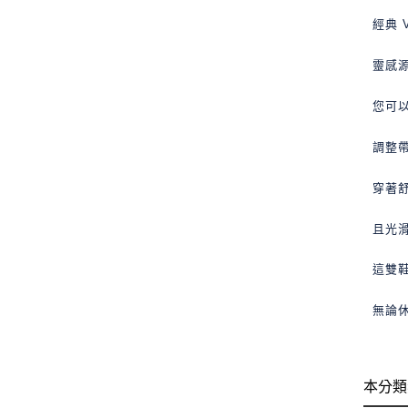
經典 
靈感
您可
調整
穿著
且光
這雙
無論
本分類