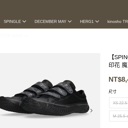
SPINGLE
DECEMBER MAY
HERG1
kinosho T
STEP GOLF
【SPIN
印花 
NT$8,
尺寸
XS 22.5
M 25.5 