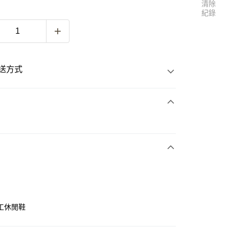
清除
紀錄
送方式
次付款
付款
工休閒鞋