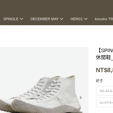
SPINGLE
DECEMBER MAY
HERG1
kinosho T
STEP GOLF
【SP
休閒鞋_S
NT$8,
尺寸
SS 23.5
LL 27.5