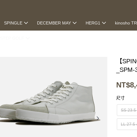
SPINGLE
DECEMBER MAY
HERG1
kinosho T
STEP GOLF
【SPI
_SPM-
NT$8,
尺寸
SS 23.5
LL 27.5