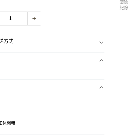
清除
紀錄
送方式
次付款
付款
工休閒鞋