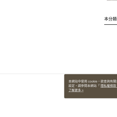
本分類
本網站中使用 cookie，欲查詢有關
設定，請參閱本網站「
隱私權條款
使用 cookie。
了解更多 >