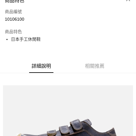
商品特色
LINE Pay
商品編號
Apple Pay
10106100
街口支付
商品特色
悠遊付
日本手工休閒鞋
全盈+PAY
ATM付款
詳細說明
相關推薦
運送方式
全家取貨付款
每筆NT$60
付款後全家取貨
每筆NT$60
7-11取貨付款
每筆NT$60