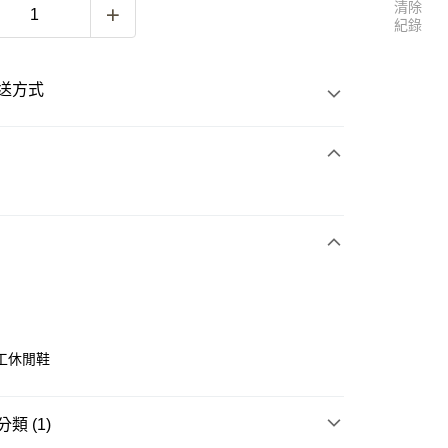
清除
紀錄
送方式
次付款
付款
工休閒鞋
類 (1)