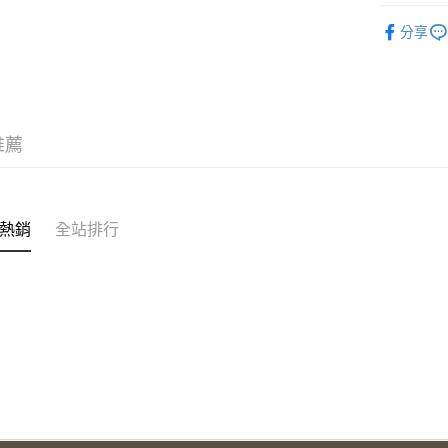
ATM付款
SPINGLE
分享
運送方式
全家取貨
每筆NT$6
推薦
付款後全
每筆NT$6
熱銷
全站排行
7-11取貨
每筆NT$6
付款後7-1
每筆NT$6
宅配
每筆NT$6