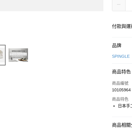
付款與運
付款方式
品牌
信用卡一
SPINGLE
超商取貨
商品特色
LINE Pay
商品編號
Apple Pay
10105964
商品特色
街口支付
日本手
悠遊付
全盈+PAY
商品相關分