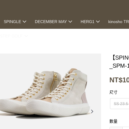
SPINGLE
DECEMBER MAY
HERG1
kinosho T
STEP GOLF
【SP
_SPM-
NT$10
尺寸
SS 23.5
數量