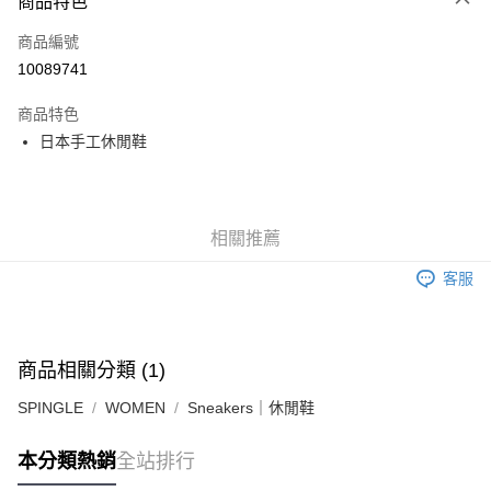
商品特色
LINE Pay
商品編號
Apple Pay
10089741
街口支付
商品特色
悠遊付
日本手工休閒鞋
全盈+PAY
ATM付款
相關推薦
運送方式
客服
全家取貨付款
每筆NT$60
付款後全家取貨
商品相關分類 (1)
每筆NT$60
SPINGLE
WOMEN
Sneakers｜休閒鞋
7-11取貨付款
本分類熱銷
全站排行
每筆NT$60