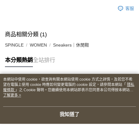
客服
商品相關分類 (1)
SPINGLE
WOMEN
Sneakers｜休閒鞋
本分類熱銷
全站排行
本網站中使用 cookie，欲查詢有關本網站使用 cookie 方式之詳情，及若您不希
熱門標籤
望在電腦上使用 cookie 時應如何變更電腦的 cookie 設定，請參閱本網站「
隱私
權條款
」之 Cookie 聲明。您繼續使用本網站即表示您同意本公司得按本網站使
用條款之 Cookie 聲明使用 cookie。
了解更多 >
我知道了