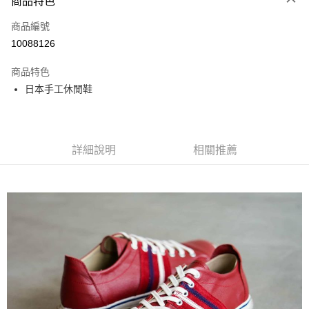
商品特色
LINE Pay
商品編號
Apple Pay
10088126
街口支付
商品特色
悠遊付
日本手工休閒鞋
全盈+PAY
ATM付款
詳細說明
相關推薦
運送方式
全家取貨付款
每筆NT$60
付款後全家取貨
每筆NT$60
7-11取貨付款
每筆NT$60