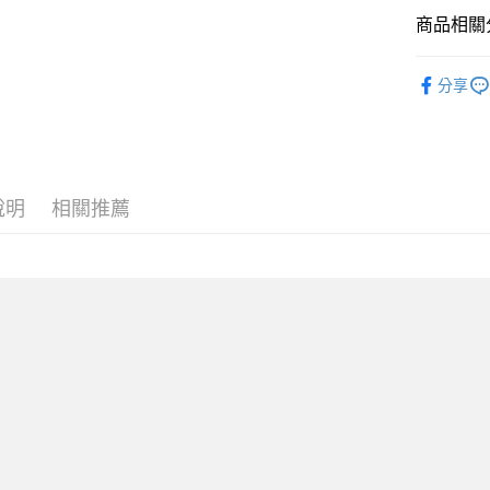
全盈+PAY
商品相關分
ATM付款
SPINGLE
分享
運送方式
全家取貨
每筆NT$6
說明
相關推薦
付款後全
每筆NT$6
7-11取貨
每筆NT$6
付款後7-1
每筆NT$6
宅配
每筆NT$6