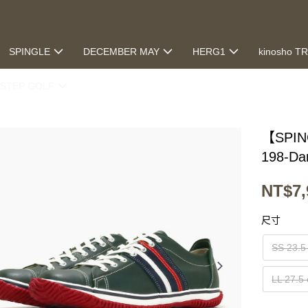
SPINGLE
DECEMBER MAY
HERG1
kinosho T
STEP GOLF
【SPI
198-Da
NT$7,
尺寸
SS 23.5
LL 27.5