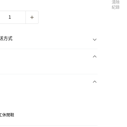
清除
紀錄
送方式
次付款
付款
工休閒鞋