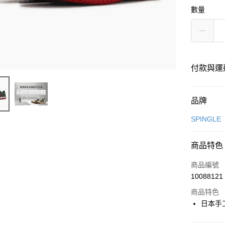
數量
付款與運
付款方式
品牌
信用卡一
SPINGLE
超商取貨
商品特色
LINE Pay
商品編號
Apple Pay
10088121
商品特色
街口支付
日本手
悠遊付