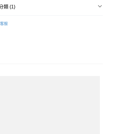
類 (1)
WOMEN
Sneakers｜休閒鞋
客服
付款
0
家取貨
0
付款
0
1取貨
0
0