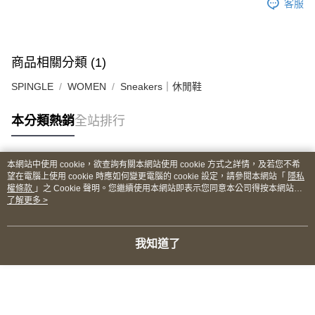
客服
商品相關分類 (1)
SPINGLE
WOMEN
Sneakers｜休閒鞋
本分類熱銷
全站排行
本網站中使用 cookie，欲查詢有關本網站使用 cookie 方式之詳情，及若您不希
熱門標籤
望在電腦上使用 cookie 時應如何變更電腦的 cookie 設定，請參閱本網站「
隱私
權條款
」之 Cookie 聲明。您繼續使用本網站即表示您同意本公司得按本網站使
用條款之 Cookie 聲明使用 cookie。
了解更多 >
我知道了