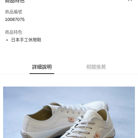
商品特色
LINE Pay
商品編號
Apple Pay
10087075
街口支付
商品特色
悠遊付
日本手工休閒鞋
全盈+PAY
ATM付款
詳細說明
相關推薦
運送方式
全家取貨付款
每筆NT$60
付款後全家取貨
每筆NT$60
7-11取貨付款
每筆NT$60