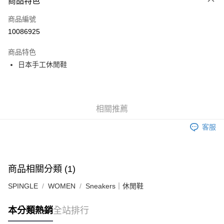
商品特色
LINE Pay
商品編號
Apple Pay
10086925
街口支付
商品特色
悠遊付
日本手工休閒鞋
全盈+PAY
ATM付款
相關推薦
運送方式
客服
全家取貨付款
每筆NT$60
付款後全家取貨
商品相關分類 (1)
每筆NT$60
SPINGLE
WOMEN
Sneakers｜休閒鞋
7-11取貨付款
本分類熱銷
全站排行
每筆NT$60