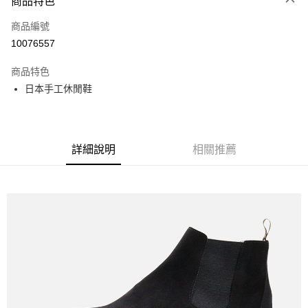
商品特色
LINE Pay
商品編號
全盈+PAY
10076557
運送方式
商品特色
全家取貨付款
日本手工休閒鞋
每筆NT$60
付款後全家取貨
每筆NT$60
詳細說明
相關推薦
7-11取貨付款
每筆NT$60
付款後7-11取貨
每筆NT$60
宅配
每筆NT$60