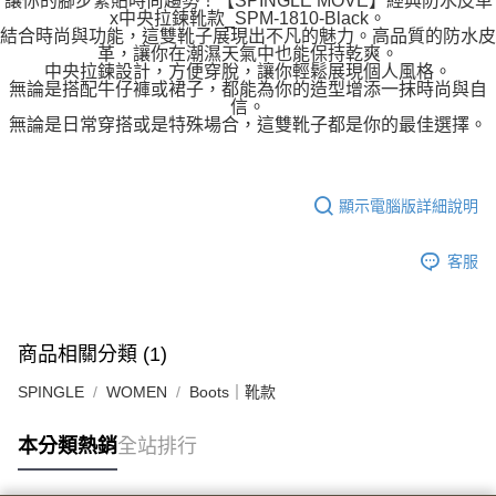
讓你的腳步緊貼時尚趨勢！【SPINGLE MOVE】經典防水皮革
x中央拉鍊靴款_SPM-1810-Black。
結合時尚與功能，這雙靴子展現出不凡的魅力。高品質的防水皮
革，讓你在潮濕天氣中也能保持乾爽。
中央拉鍊設計，方便穿脫，讓你輕鬆展現個人風格。
無論是搭配牛仔褲或裙子，都能為你的造型增添一抹時尚與自
信。
無論是日常穿搭或是特殊場合，這雙靴子都是你的最佳選擇。
顯示電腦版詳細說明
客服
商品相關分類 (1)
SPINGLE
WOMEN
Boots｜靴款
本分類熱銷
全站排行