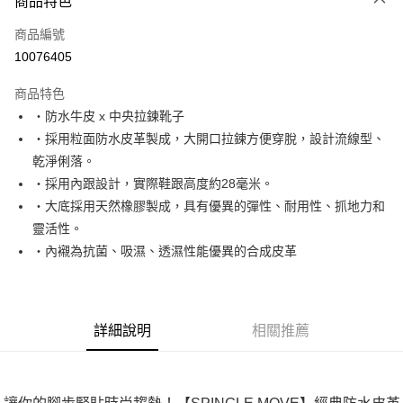
商品特色
LINE Pay
商品編號
全盈+PAY
10076405
運送方式
商品特色
全家取貨付款
‧防水牛皮 x 中央拉鍊靴子
每筆NT$60
‧採用粒面防水皮革製成，大開口拉鍊方便穿脫，設計流線型、
乾淨俐落。
付款後全家取貨
‧採用內跟設計，實際鞋跟高度約28毫米。
每筆NT$60
‧大底採用天然橡膠製成，具有優異的彈性、耐用性、抓地力和
7-11取貨付款
靈活性。
每筆NT$60
‧內襯為抗菌、吸濕、透濕性能優異的合成皮革
付款後7-11取貨
每筆NT$60
詳細說明
相關推薦
宅配
每筆NT$60