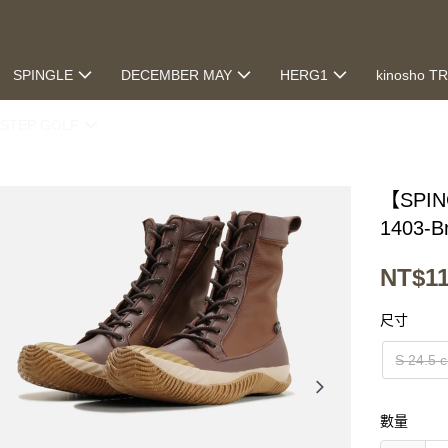
SPINGLE
DECEMBER MAY
HERG1
kinosho T
STEP GOLF
【SPI
1403-
NT$11
尺寸
S 24.5 
數量