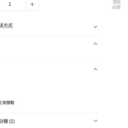
清除
紀錄
送方式
次付款
付款
工休閒鞋
付款
類 (1)
0