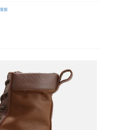
WOMEN
Boots｜靴款
家取貨
客服
0
付款
0
1取貨
0
0