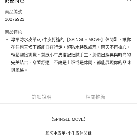
商品特色
LINE Pay
商品編號
Apple Pay
10075923
街口支付
商品特色
全盈+PAY
專業防水皮革x小牛皮打造的【SPINGLE MOVE】休閒鞋，讓你
ATM付款
在任何天候下都能自在行走。超防水特殊處理，雨天不再擔心，
輕鬆迎接挑戰。質感小牛皮搭配細膩手工，締造出經典與時尚的
運送方式
完美結合。穿著舒適，不論是上班或是休閒，都能展現你的品味
與風格。
全家取貨付款
每筆NT$60
付款後全家取貨
詳細說明
相關推薦
每筆NT$60
7-11取貨付款
每筆NT$60
【SPINGLE MOVE】
付款後7-11取貨
超防水皮革x小牛皮休閒鞋