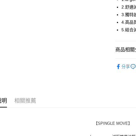
全盈+PAY
2.舒
3.獨
ATM付款
4.高
5.結
運送方式
全家取貨
商品相關分
每筆NT$6
SPINGLE
付款後全
分享
每筆NT$6
7-11取貨
每筆NT$6
說明
相關推薦
付款後7-1
每筆NT$6
【SPINGLE MOVE】
宅配
每筆NT$6