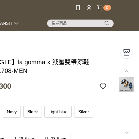
0
RANSIT
NGLE】la gomma x 減壓雙帶涼鞋
1708-MEN
300
Navy
Black
Light blue
Silver
cm
L 26.5 cm
LL 27.5 cm