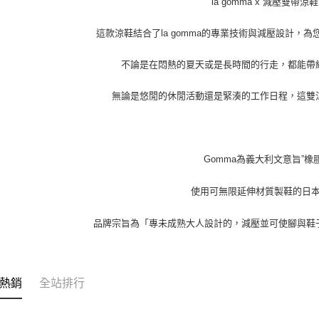
la gomma x 減壓雙帶涼鞋
這款涼鞋結合了la gomma的專業技術與減壓設計，
不論是在悶熱的夏天或是長時間的行走，都能帶
無論是悠閒的休閒活動還是緊湊的工作日程，這雙
Gomma為義大利文意旨”橡膠
使用可無限延伸材質製鞋的日
品牌宗旨為「專未成熟大人設計的，減壓並可使腳與鞋
熱銷
全站排行