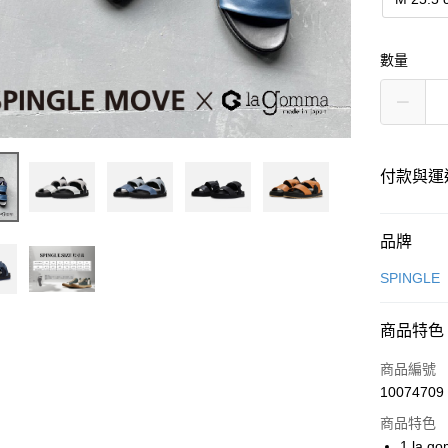
數量
付款與運
付款方式
品牌
信用卡一
SPINGLE
超商取貨
商品特色
LINE Pay
商品編號
Apple Pay
10074709
商品特色
街口支付
1.la