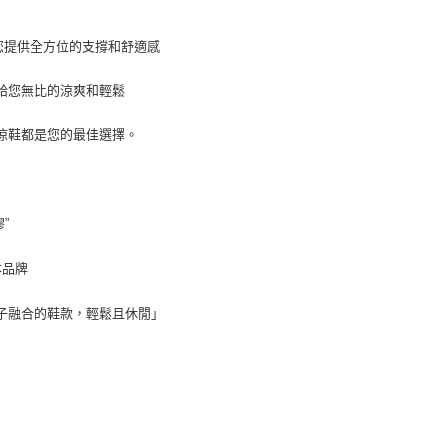
為您提供全方位的支撐和舒適感
給您無比的涼爽和輕鬆
涼鞋都是您的最佳選擇。
”
本品牌
子融合的鞋款，輕鬆且休閒」