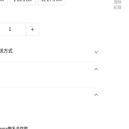
清除
紀錄
送方式
次付款
付款
 gomma聯名合作款