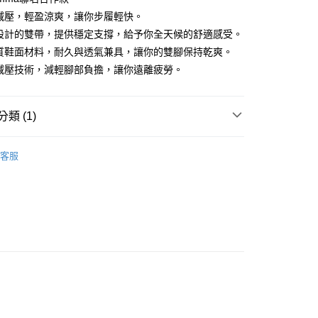
適減壓，輕盈涼爽，讓你步履輕快。
特設計的雙帶，提供穩定支撐，給予你全天候的舒適感受。
品質鞋面材料，耐久與透氣兼具，讓你的雙腳保持乾爽。
合減壓技術，減輕腳部負擔，讓你遠離疲勞。
付款
類 (1)
0
MEN
Sandals｜涼鞋
家取貨
客服
0
付款
0
1取貨
0
0