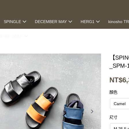
SPINGLE
DECEMBER MAY
HERG1
kinosho T
STEP GOLF
【SPI
_SPM-
NT$6,
顏色
Camel
尺寸
M 25.5 