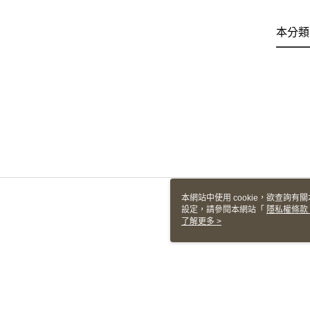
本分類
本網站中使用 cookie，欲查詢有關
設定，請參閱本網站「
隱私權條款
使用 cookie。
了解更多 >