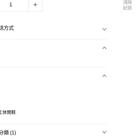
清除
紀錄
送方式
次付款
付款
工休閒鞋
付款
類 (1)
0