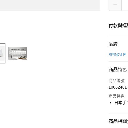
付款與運
付款方式
品牌
信用卡一
SPINGLE
超商取貨
商品特色
LINE Pay
商品編號
全盈+PAY
10062461
商品特色
日本手
運送方式
全家取貨
商品相關分
每筆NT$6