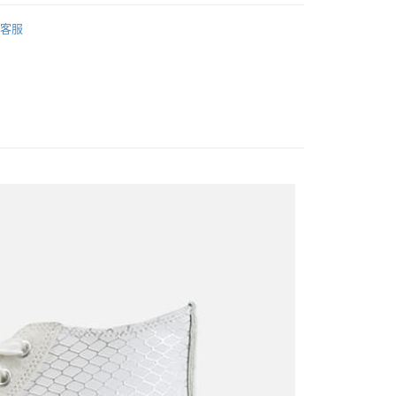
MEN
Sneakers｜休閒鞋
家取貨
客服
0
付款
0
1取貨
0
0