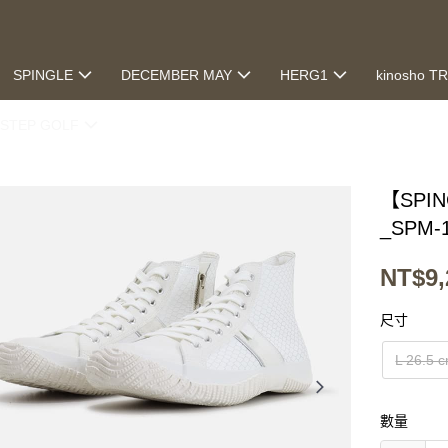
SPINGLE
DECEMBER MAY
HERG1
kinosho T
STEP GOLF
【SPI
_SPM-
NT$9,
尺寸
L 26.5 
數量