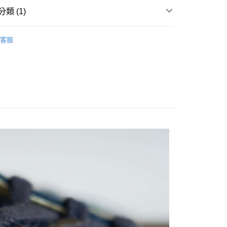
付款
類 (1)
0
MEN
Sneakers｜休閒鞋
家取貨
客服
0
付款
0
1取貨
0
0