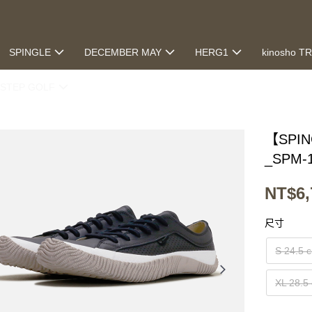
SPINGLE
DECEMBER MAY
HERG1
kinosho T
STEP GOLF
【SP
_SPM-1
NT$6,
尺寸
S 24.5 
XL 28.5