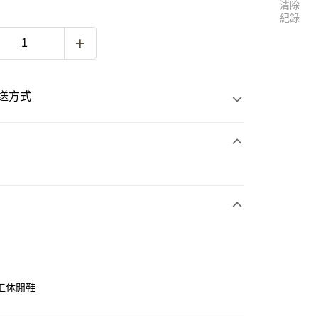
清除
紀錄
送方式
次付款
付款
工休閒鞋